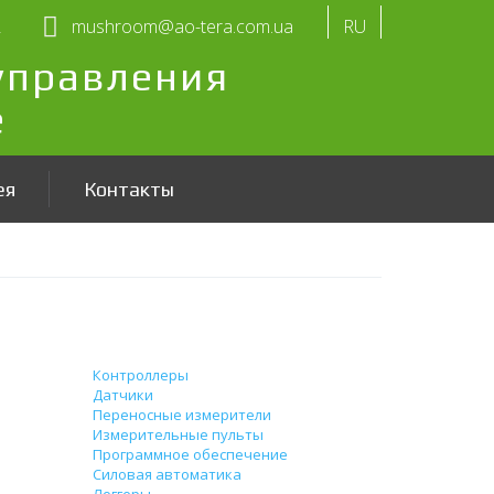
2
mushroom@ao-tera.com.ua
RU
управления
е
ея
Контакты
Продукция
Контроллеры
Датчики
Переносные измерители
Измерительные пульты
Программное обеспечение
Силовая автоматика