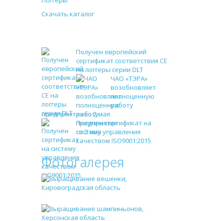
Логгеры
Скачать каталог
Новости
Получен европейский
сертификат соответствия СЕ
на логгеры серии DLT
ЧАО «ТЭРА»
возобновляет
полноценную
работу
предприятия со 2 мая
Получен сертификат на
систему управления
качеством ISO9001:2015
Фотогалерея