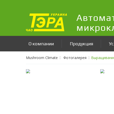
Автома
микрок
О компании
Продукция
Ус
Mushroom Climate
Фотогалерея
Выращивание