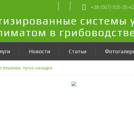
+38 (067) 505-35-4
тизированные системы 
лиматом в грибоводств
луги
Новости
Статьи
Фотогалер
 вешенки, пуско-наладка