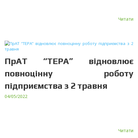
Нового Підходу EC/EU з поправками: 2014/30EU EMC Directive
Гармонізований стандарт, який використовується для оцінки […]
Читати
ПрАТ “ТЕРА” відновлює
повноцінну роботу
підприємства з 2 травня
04/05/2022
ПрАТ “ТЕРА” відновлює повноцінну роботу підприємства з 2
травня. Електронна пошта вже працює, заявки від клієнтів
приймаються. Телефонні дзвінки прийматимуться починаючи з
10 травня. Підприємство […]
Читати