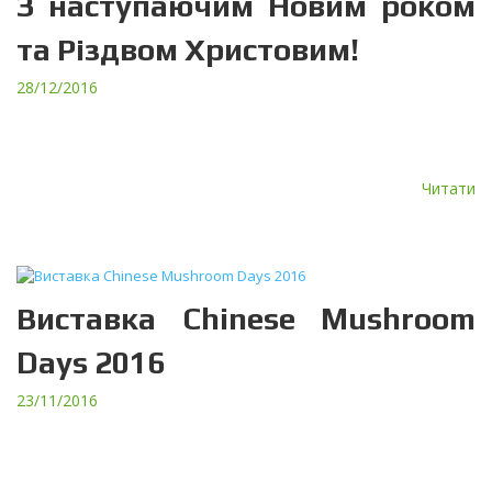
З наступаючим Новим роком
та Різдвом Христовим!
28/12/2016
Друзі, колеги, наші шановні клієнти та постачальники, прийміть
щирі привітання з наступаючим Новим роком та Різдвом
Христовим! Від щирого серця бажаємо Вам і Вашим близьким […]
Читати
Виставка Chinese Mushroom
Days 2016
23/11/2016
Компанія ТЕРА взяла участь у десятій виставці Chinese
Mushroom Days, яка проходила у Чжанчжоу, Китай з 14 по 17
листопада 2016 року. Chinese Mushroom Days […]