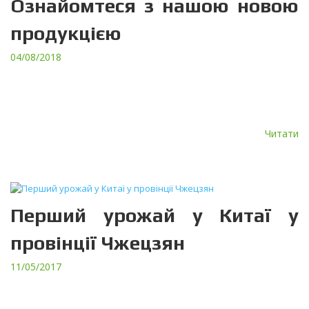
Ознайомтеся з нашою новою
продукцією
04/08/2018
Оновлений каталог за 2018 рік завантажено на наш сайт. У
ньому представлені такі продукти, як система вимірювання
концентрації кисню, аспіраційний датчик температури та
відносної вологості […]
Читати
Перший урожай у Китаї у
провінції Чжецзян
11/05/2017
У травні 2017 р. представники ПрАТ “ТЕРА” відвідали наших
замовників у Китаї у провінції Чжецзян (Zheijang) та Хебей