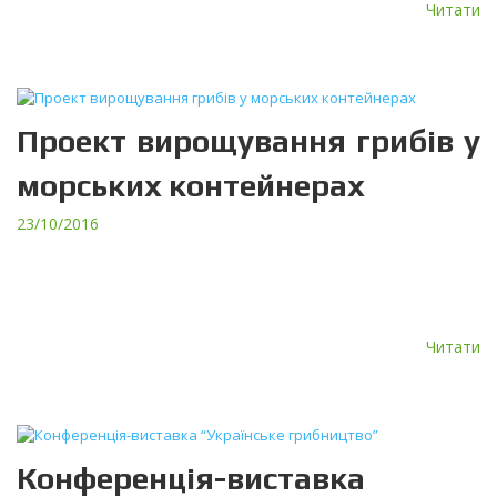
Читати
Проект вирощування грибів у
морських контейнерах
23/10/2016
Компанія ТЕРА спільно з RTS Envirotech Ltd. (Великобританія)
реалізувала проект вирощування шиїтаке та гливи у морських
термоізольованих контейнерах. Дизайн кліматичної установки
для контейнера розроблений нашим […]
Читати
Конференція-виставка