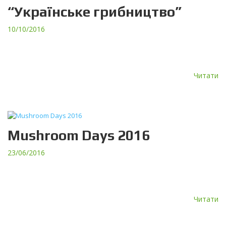
“Українське грибництво”
10/10/2016
Компанія ТЕРА взяла участь у другій міжнародній конференції-
виставці «Українське грибництво. Шлях до стабільності», яка
проходила в м. Одеса з 6 по 8 жовтня 2016 р. […]
Читати
Mushroom Days 2016
23/06/2016
Компанія ТЕРА вперше взяла участь у 34-й Міжнародній грибній
виставці Mushroom Days 2016, яка проходила з 1 по 3 червня
2016 року у виставковому центрі […]
Читати