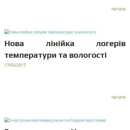
(Hebei). У місті Yao Zhuang запустили грибницьке […]
Читати
Нова лінійка логерів
температури та вологості
17/02/2017
ПрАТ “ТЕРА” запустило нову лінійку логерів температури та
вологості серії DLT-10 (11). Дані логери є малогабаритні
електронні реєстратори з автономним живленням,
висококонтрастним OLED дисплеєм і […]
Читати