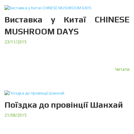
Виставка у Китаї CHINESE
MUSHROOM DAYS
23/11/2015
Вперше ТЕРА взяла участь у дев’ятій провідній китайській
виставці та конференції для грибівників Chinese Mushroom Days,
яка проходила 14-17 листопада 2015 р. у Чжанчжоу (Китай). […]
Читати
Поїздка до провінції Шанхай
21/08/2015
З 6 по 12 липня 2015 року заступник директора ТЕРА Кокоріна
С.В. відвідала грибницькі підприємства провінції Шанхай (Китай).
Під час поїздки Світлана Володимирівна ознайомилася з […]