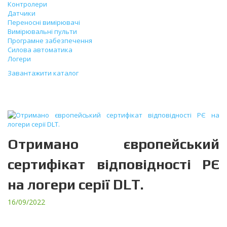
Контролери
Датчики
Переносні вимірювачі
Вимірювальні пульти
Програмне забезпечення
Силова автоматика
Логери
Завантажити каталог
Новини
Отримано європейський
сертифікат відповідності РЄ
на логери серії DLT.
16/09/2022
Цей сертифікат відповідності підтверджує відповідність
продукту основним вимогам безпеки наступних Директив