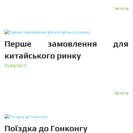
Читати
Перше замовлення для
китайського ринку
05/06/2015
ПрАТ “ТЕРА” отримало перше замовлення на постачання пультів
управління СО2 для китайського ринку Вітаємо нашого
дистриб’ютера з Азії Auden Green Products із успішним початком!
Читати
Поїздка до Гонконгу