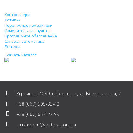
Продукция
Контроллеры
Датчики
Переносные измерители
Измерительные пульты
Программное обеспечение
Силовая автоматика
Логгеры
Скачать каталог
Украина, 14030, г. Чернигов, ул. Всехсвятская, 7
+38 (067) 505-35-42
+38 (067) 657-27-99
mushroom@ao-tera.com.ua