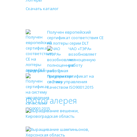
Логгеры
ение.
Скачать каталог
ратуры и
Новости
зультат
Получен европейский
сертификат соответствия СЕ
на логгеры серии DLT
ЧАО «ТЭРА»
возобновляет
полноценную
работу
ешность
предприятия со 2 мая
Получен сертификат на
систему управления
, когда
качеством ISO9001:2015
а должны
Фотогалерея
е должна
тель по
r2+r3) и
получает