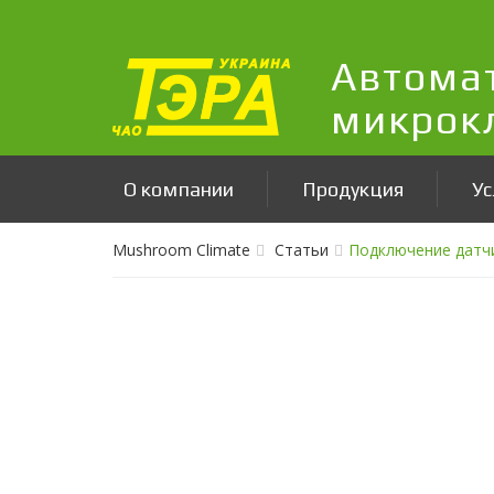
Автома
микрок
О компании
Продукция
Ус
Mushroom Climate
Статьи
Подключение датч
Подключение датчик
19/12/2022
При использовании термометров сопротивления д
провода подключения датчиков, так как провод
температуры окружающей среды.
Термометры сопротивления подключаются по двухпр