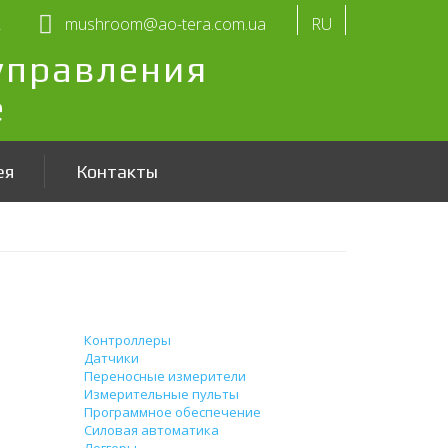
2
mushroom@ao-tera.com.ua
RU
управления
е
ея
Контакты
Продукция
Контроллеры
Датчики
 могут и
Переносные измерители
исит от
Измерительные пульты
Программное обеспечение
Силовая автоматика