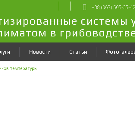
+38 (067) 505-35-4
тизированные системы 
лиматом в грибоводств
луги
Новости
Статьи
Фотогалер
иков температуры
ов температуры
ля измерения температуры внести дополнительную погрешность
а также имеют свое собственное сопротивление, которое зав
оводной и по трехпроводной схеме.