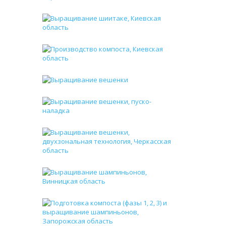
ми, даже
ти.
ет 20 м,
004/°С.
5 °С. Это
ывается
й схемы
атурными
мператур
ть из-за
 провода
рибора —
вления в
оправки,
ибора по