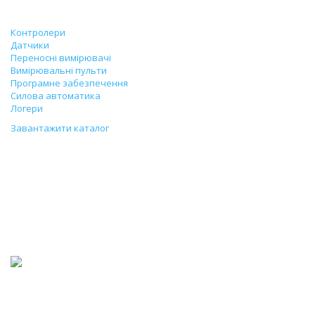
Продукція
Контролери
Датчики
Переносні вимірювачі
Вимірювальні пульти
Програмне забезпечення
Силова автоматика
Логери
Завантажити каталог
Датчик температури та
відносної вологості
зовнішнього повітря
23/12/2022