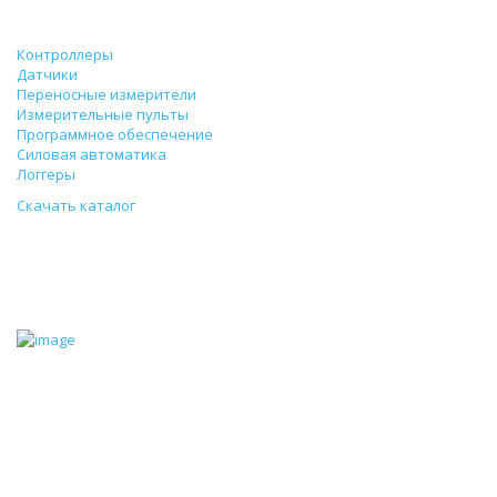
Продукция
Контроллеры
Датчики
Переносные измерители
Измерительные пульты
Программное обеспечение
Силовая автоматика
Логгеры
Скачать каталог
Щиты силового ввода
23/12/2022
Щиты предназначены для управления силовыми агрегатами
климатических установок, парогенераторов, тепловых насосов,
нагревательных установок, чилеров, приточных и вытяжных
вентиляторов, насосных станций и пр. Щиты производят
преобразование маломощных управляющих сигналов
цифровых контроллеров в сигналы управления мощными
силовыми устройствами, обеспечивают развязку и защиту